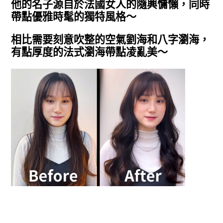
他的名子源自於法國女人的隨興慵懶，同時
帶點優雅時髦的獨特風格～
相比需要刻意吹整的空氣劉海和八字瀏海，
有點厚度的法式瀏海帶點凌亂美～